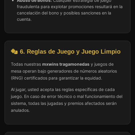
Abuso de Bonos:
Cualquier estrategia de juego
fraudulenta para explotar promociones resultará en la
cancelación del bono y posibles sanciones en la
cuenta.
6. Reglas de Juego y Juego Limpio
Todas nuestras
mxwins tragamonedas
y juegos de
mesa operan bajo generadores de números aleatorios
(RNG) certificados para garantizar la equidad.
Al jugar, usted acepta las reglas específicas de cada
juego. En caso de error técnico o mal funcionamiento del
sistema, todas las jugadas y premios afectados serán
anulados.