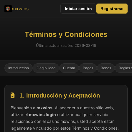
mxwins
Iniciar sesión
Registrarse
Términos y Condiciones
Última actualización: 2026-03-19
Introducción
Elegibilidad
Cuenta
Pagos
Bonos
Reglas 
1. Introducción y Aceptación
Bienvenido a
mxwins
. Al acceder a nuestro sitio web,
utilizar el
mxwins login
o utilizar cualquier servicio
relacionado con el casino mxwins, usted acepta estar
legalmente vinculado por estos Términos y Condiciones.