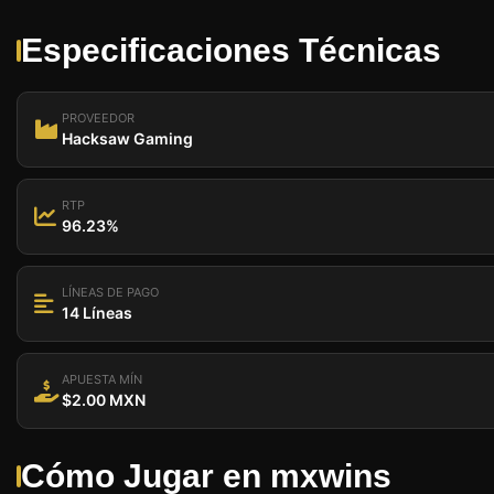
Especificaciones Técnicas
PROVEEDOR
Hacksaw Gaming
RTP
96.23%
LÍNEAS DE PAGO
14 Líneas
APUESTA MÍN
$2.00 MXN
Cómo Jugar en mxwins