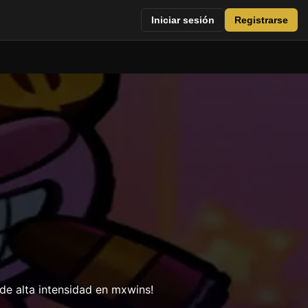
Iniciar sesión
Registrarse
de alta intensidad en mxwins!