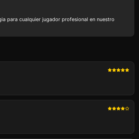
gia para cualquier jugador profesional en nuestro