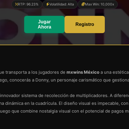
RTP: 96.23%
Volatilidad: Alta
Max Win: 10,000x
Jugar
Registro
Ahora
e transporta a los jugadores de
mxwins México
a una estética
uego, conocerás a Donny, un personaje carismático que gestion
 innovador sistema de recolección de multiplicadores. A difere
a dinámica en la cuadrícula. El diseño visual es impecable, co
uego que combine nostalgia visual con el potencial de pagos m