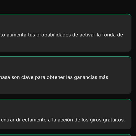
Esto aumenta tus probabilidades de activar la ronda de
 masa son clave para obtener las ganancias más
trar directamente a la acción de los giros gratuitos.